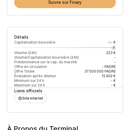
Suivre sur Finary
Détails
Capitalisation boursière
- €
-
#
Volume (24h)
223 €
Volume/Capitalisation boursière (24h)
-
Prédominance sur la cap. du marché
-
Offre en circulation
-
PADRE
Offre Totale
37 500 000
PADRE
Évaluation après dilution
15 902 €
Minimum sur 24 h
- €
Maximum sur 24 h
- €
Liens officiels
Site internet
À Propos du Terminal