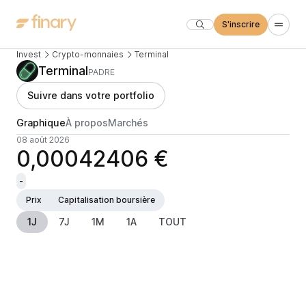
S'inscrire
Invest
Crypto-monnaies
Terminal
Terminal
PADRE
Suivre dans votre portfolio
Graphique
À propos
Marchés
08 août 2026
0,00042406 €
-
Prix
Capitalisation boursière
1J
7J
1M
1A
TOUT