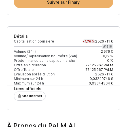
Suivre sur Finary
Détails
Capitalisation boursière
2 526 711 €
-1,76 %
#
1918
Volume (24h)
2 976 €
Volume/Capitalisation boursière (24h)
0,12 %
Prédominance sur la cap. du marché
0 %
Offre en circulation
77 125 967
PALM
Offre Totale
77 125 967
PALM
Évaluation après dilution
2 526 711 €
Minimum sur 24 h
0,03249746 €
Maximum sur 24 h
0,03344364 €
Liens officiels
Site internet
À Propos du PaLM AI