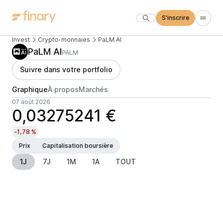
S'inscrire
Invest
Crypto-monnaies
PaLM AI
PaLM AI
PALM
Suivre dans votre portfolio
Graphique
À propos
Marchés
07 août 2026
0,03275241 €
-1,78 %
Prix
Capitalisation boursière
1J
7J
1M
1A
TOUT