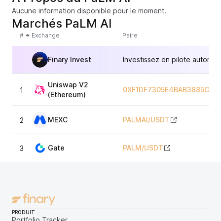
Aucune information disponible pour le moment.
Marchés PaLM AI
#
Exchange
Paire
Finary Invest
Investissez en pilote automat
Uniswap V2
0XF1DF7305E4BAB3885CAB
1
(Ethereum)
MEXC
PALMAI
/
USDT
2
Gate
PALM
/
USDT
3
PRODUIT
Portfolio Tracker