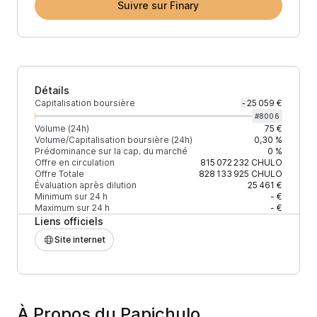
Suivre sur Finary
Détails
Capitalisation boursière
25 059 €
-
#
8006
Volume (24h)
75 €
Volume/Capitalisation boursière (24h)
0,30 %
Prédominance sur la cap. du marché
0 %
Offre en circulation
815 072 232
CHULO
Offre Totale
828 133 925
CHULO
Évaluation après dilution
25 461 €
Minimum sur 24 h
- €
Maximum sur 24 h
- €
Liens officiels
Site internet
À Propos du Papichulo