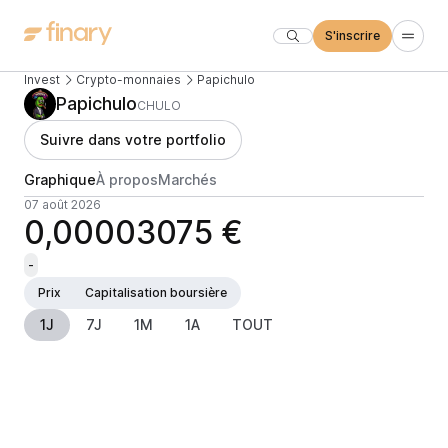
S'inscrire
Invest
Crypto-monnaies
Papichulo
Papichulo
CHULO
Suivre dans votre portfolio
Graphique
À propos
Marchés
07 août 2026
0,00003075 €
-
Prix
Capitalisation boursière
1J
7J
1M
1A
TOUT