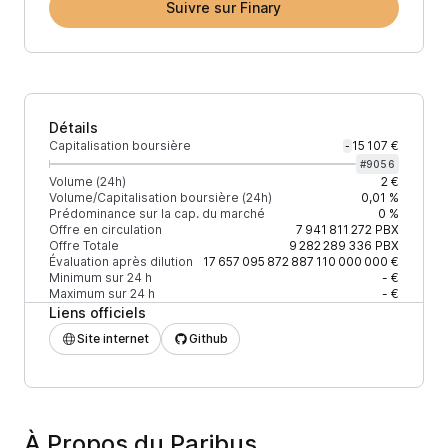
Suivre sur Finary
Détails
Capitalisation boursière
15 107 €
-
#
9056
Volume (24h)
2 €
Volume/Capitalisation boursière (24h)
0,01 %
Prédominance sur la cap. du marché
0 %
Offre en circulation
7 941 811 272
PBX
Offre Totale
9 282 289 336
PBX
Évaluation après dilution
17 657 095 872 887 110 000 000 €
Minimum sur 24 h
- €
Maximum sur 24 h
- €
Liens officiels
Site internet
Github
À Propos du Paribus