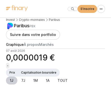
S'inscrire
Invest
Crypto-monnaies
Paribus
Paribus
PBX
Suivre dans votre portfolio
Graphique
À propos
Marchés
07 août 2026
0,0000019 €
-
Prix
Capitalisation boursière
1J
7J
1M
1A
TOUT