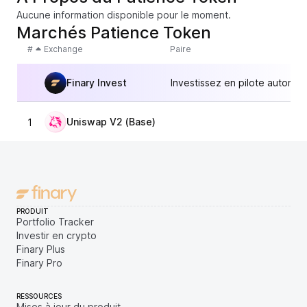
Aucune information disponible pour le moment.
Marchés Patience Token
#
Exchange
Paire
Finary Invest
Investissez en pilote automat
Uniswap V2 (Base)
1
2,
PRODUIT
Portfolio Tracker
Investir en crypto
Finary Plus
Finary Pro
RESSOURCES
Mises à jour du produit