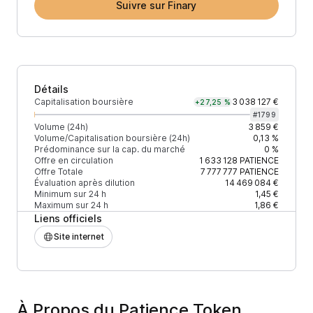
Suivre sur Finary
Détails
Capitalisation boursière
3 038 127 €
+27,25 %
#
1799
Volume (24h)
3 859 €
Volume/Capitalisation boursière (24h)
0,13 %
Prédominance sur la cap. du marché
0 %
Offre en circulation
1 633 128
PATIENCE
Offre Totale
7 777 777
PATIENCE
Évaluation après dilution
14 469 084 €
Minimum sur 24 h
1,45 €
Maximum sur 24 h
1,86 €
Liens officiels
Site internet
À Propos du Patience Token