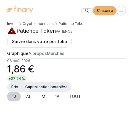
S'inscrire
Invest
Crypto-monnaies
Patience Token
Patience Token
PATIENCE
Suivre dans votre portfolio
Graphique
À propos
Marchés
06 août 2026
1,86 €
+27,24 %
Prix
Capitalisation boursière
1J
7J
1M
1A
TOUT