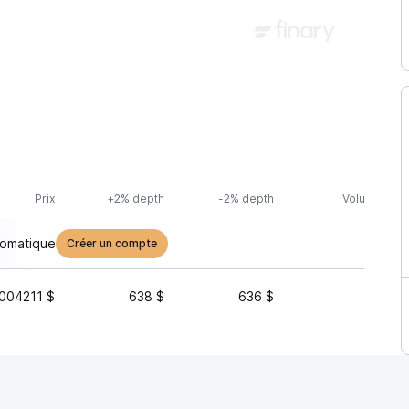
Prix
+2% depth
-2% depth
Volume (24h
tomatique
Créer un compte
004211 $
638 $
636 $
252 