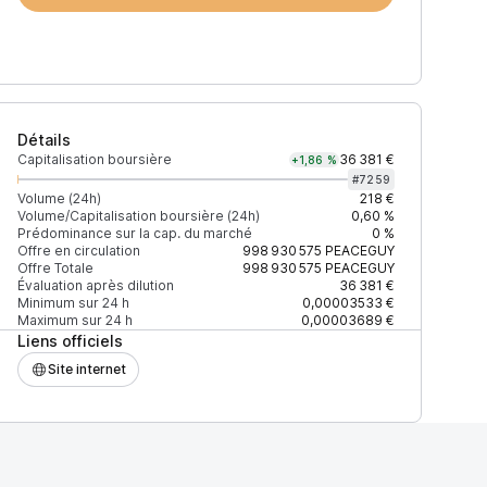
Détails
Capitalisation boursière
36 381 €
+1,86 %
#
7259
Volume (24h)
218 €
Volume/Capitalisation boursière (24h)
0,60 %
Prédominance sur la cap. du marché
0 %
)
% du volume
Confiance
Mis à jour
Offre en circulation
998 930 575
PEACEGUY
Offre Totale
998 930 575
PEACEGUY
Évaluation après dilution
36 381 €
Minimum sur 24 h
0,00003533 €
Maximum sur 24 h
0,00003689 €
Liens officiels
$
100 %
Récemment
ÉLEVÉE
Site internet