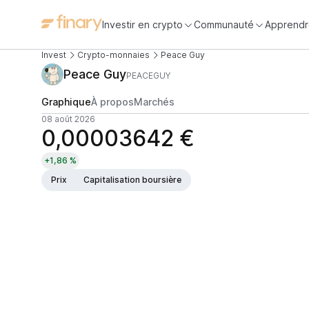
Investir en crypto
Communauté
Apprendr
Invest
Crypto-monnaies
Peace Guy
Peace Guy
PEACEGUY
Graphique
À propos
Marchés
08 août 2026
0,00003642 €
+1,86 %
Prix
Capitalisation boursière