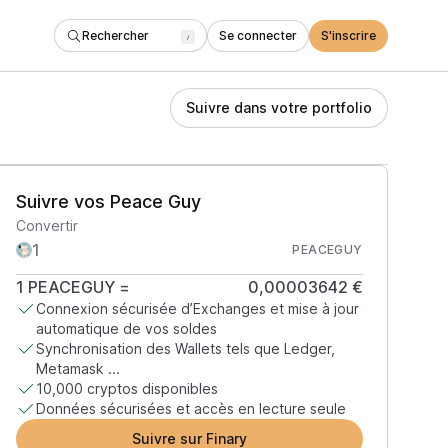
Rechercher
Se connecter
S'inscrire
/
Suivre dans votre portfolio
Suivre vos Peace Guy
Convertir
PEACEGUY
1
PEACEGUY
=
0,00003642 €
Connexion sécurisée d’Exchanges et mise à jour
automatique de vos soldes
Synchronisation des Wallets tels que Ledger,
Metamask ...
10,000 cryptos disponibles
Données sécurisées et accès en lecture seule
Suivre sur Finary