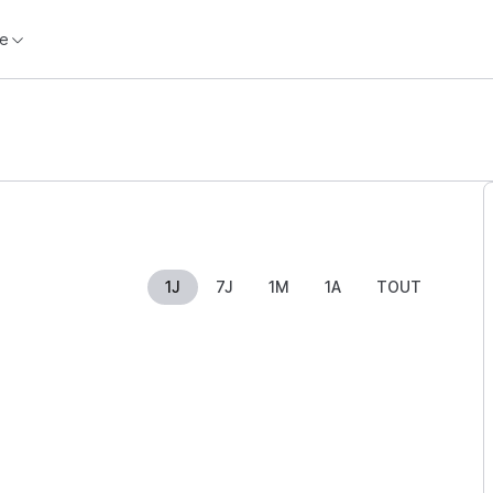
e
1J
7J
1M
1A
TOUT