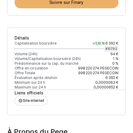
Suivre sur Finary
Détails
Capitalisation boursière
6 392 €
+1,10 %
#
10792
Volume (24h)
64 €
Volume/Capitalisation boursière (24h)
1 %
Prédominance sur la cap. du marché
0 %
Offre en circulation
998 220 274
PEGECOIN
Offre Totale
998 220 274
PEGECOIN
Évaluation après dilution
6 392 €
Minimum sur 24 h
0,0000063 €
Maximum sur 24 h
0,00000652 €
Liens officiels
Site internet
À Propos du Pege