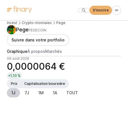
S'inscrire
Invest
Crypto-monnaies
Pege
Pege
PEGECOIN
Suivre dans votre portfolio
Graphique
À propos
Marchés
06 août 2026
0,0000064 €
+1,10 %
Prix
Capitalisation boursière
1J
7J
1M
1A
TOUT