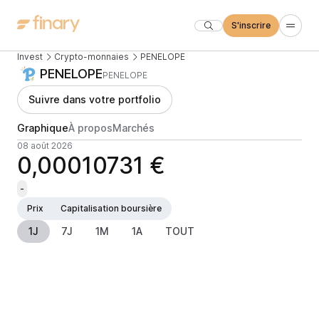
S'inscrire
Invest
Crypto-monnaies
PENELOPE
PENELOPE
PENELOPE
Suivre dans votre portfolio
Graphique
À propos
Marchés
08 août 2026
0,00010731 €
-
Prix
Capitalisation boursière
1J
7J
1M
1A
TOUT