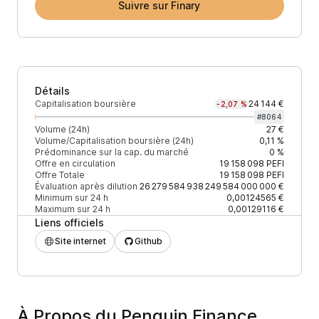
Suivre sur Finary
Détails
Capitalisation boursière
24 144 €
-2,07 %
#
8064
Volume (24h)
27 €
Volume/Capitalisation boursière (24h)
0,11 %
Prédominance sur la cap. du marché
0 %
Offre en circulation
19 158 098
PEFI
Offre Totale
19 158 098
PEFI
Évaluation après dilution
26 279 584 938 249 584 000 000 €
Minimum sur 24 h
0,00124565 €
Maximum sur 24 h
0,00129116 €
Liens officiels
Site internet
Github
À Propos du Penguin Finance