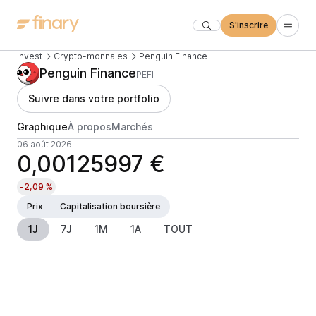
S'inscrire
Invest
Crypto-monnaies
Penguin Finance
Penguin Finance
PEFI
Suivre dans votre portfolio
Graphique
À propos
Marchés
06 août 2026
0,00125997 €
-2,09 %
Prix
Capitalisation boursière
1J
7J
1M
1A
TOUT