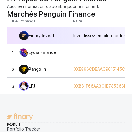
Aucune information disponible pour le moment.
Marchés Penguin Finance
#
Exchange
Paire
Finary Invest
Investissez en pilote automat
Lydia Finance
1
Pangolin
0XE896CDEAAC9615145C0C
2
LFJ
0XB31F66AA3C1E785363F0
3
PRODUIT
Portfolio Tracker