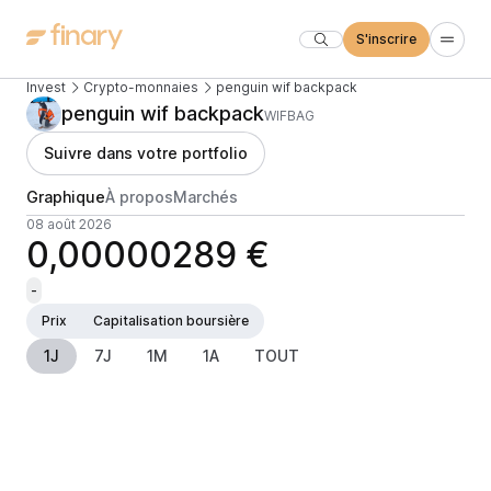
S'inscrire
Invest
Crypto-monnaies
penguin wif backpack
penguin wif backpack
WIFBAG
Suivre dans votre portfolio
Graphique
À propos
Marchés
08 août 2026
0,00000289 €
-
Prix
Capitalisation boursière
1J
7J
1M
1A
TOUT