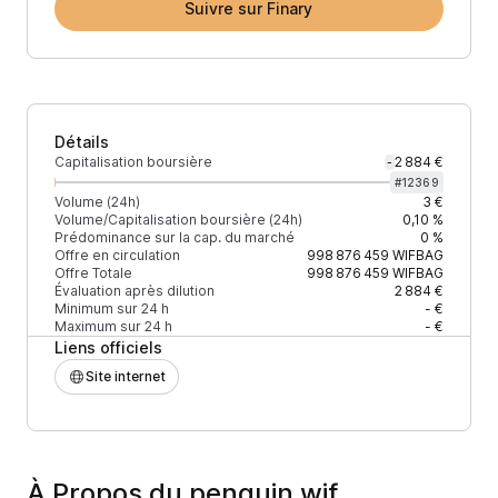
Suivre sur Finary
Détails
Capitalisation boursière
2 884 €
-
#
12369
Volume (24h)
3 €
Volume/Capitalisation boursière (24h)
0,10 %
Prédominance sur la cap. du marché
0 %
Offre en circulation
998 876 459
WIFBAG
Offre Totale
998 876 459
WIFBAG
Évaluation après dilution
2 884 €
Minimum sur 24 h
- €
Maximum sur 24 h
- €
Liens officiels
Site internet
À Propos du penguin wif