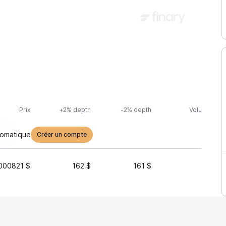
Prix
+2% depth
-2% depth
Volume (24h
tomatique
Créer un compte
000821 $
162 $
161 $
4 