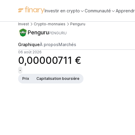
Investir en crypto
Communauté
Apprendr
Invest
Crypto-monnaies
Penguru
Penguru
PENGURU
Graphique
À propos
Marchés
06 août 2026
0,00000711 €
-
Prix
Capitalisation boursière