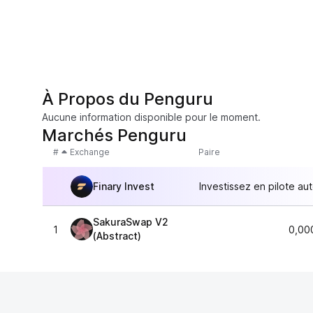
À Propos du Penguru
Aucune information disponible pour le moment.
Marchés Penguru
#
Exchange
Paire
Finary Invest
Investissez en pilote au
SakuraSwap V2
1
0,00
(Abstract)