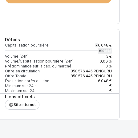
Détails
Capitalisation boursière
6 048 €
-
#
10910
Volume (24h)
3 €
Volume/Capitalisation boursière (24h)
0,06 %
Prédominance sur la cap. du marché
0 %
)
% du volume
Confiance
Mis à jour
Offre en circulation
850 576 445
PENGURU
Offre Totale
850 576 445
PENGURU
Évaluation après dilution
6 048 €
Minimum sur 24 h
- €
Maximum sur 24 h
- €
Liens officiels
$
100 %
Récemment
ÉLEVÉE
Site internet