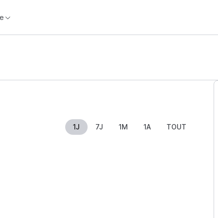
e
1J
7J
1M
1A
TOUT