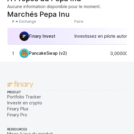
Aucune information disponible pour le moment.
Marchés Pepa Inu
#
Exchange
Paire
Finary Invest
Investissez en pilote automat
PancakeSwap (v2)
1
0,0000000
PRODUIT
Portfolio Tracker
Investir en crypto
Finary Plus
Finary Pro
RESSOURCES
Mises à jour du produit