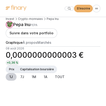
S'inscrire
Invest
Crypto-monnaies
Pepa Inu
Pepa Inu
PEPA
Suivre dans votre portfolio
Graphique
À propos
Marchés
08 août 2026
0,0000000000003 €
+0,36 %
Prix
Capitalisation boursière
1J
7J
1M
1A
TOUT