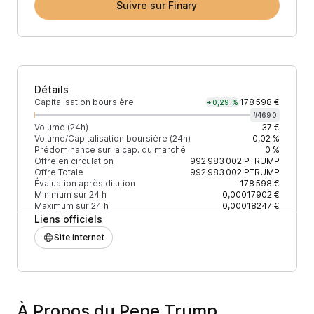
Suivre sur Finary
Détails
Capitalisation boursière
178 598 €
+0,29 %
#
4690
Volume (24h)
37 €
Volume/Capitalisation boursière (24h)
0,02 %
Prédominance sur la cap. du marché
0 %
Offre en circulation
992 983 002
PTRUMP
Offre Totale
992 983 002
PTRUMP
Évaluation après dilution
178 598 €
Minimum sur 24 h
0,00017902 €
Maximum sur 24 h
0,00018247 €
Liens officiels
Site internet
À Propos du Pepe Trump