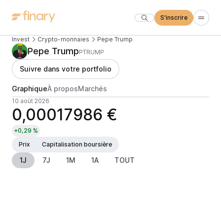
S'inscrire
Invest
Crypto-monnaies
Pepe Trump
Pepe Trump
PTRUMP
Suivre dans votre portfolio
Graphique
À propos
Marchés
10 août 2026
0,00017986 €
+0,29 %
Prix
Capitalisation boursière
1J
7J
1M
1A
TOUT