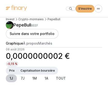
S'inscrire
Invest
Crypto-monnaies
PepeBull
PepeBull
BEEF
Suivre dans votre portfolio
Graphique
À propos
Marchés
08 août 2026
0,0000000002 €
-0,15 %
Prix
Capitalisation boursière
1J
7J
1M
1A
TOUT