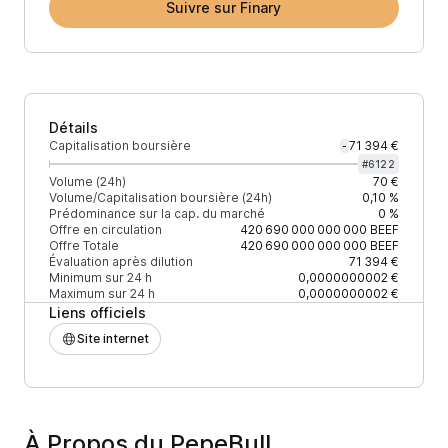
Suivre sur Finary
Détails
Capitalisation boursière
71 394 €
-
#
6122
Volume (24h)
70 €
Volume/Capitalisation boursière (24h)
0,10 %
Prédominance sur la cap. du marché
0 %
Offre en circulation
420 690 000 000 000
BEEF
Offre Totale
420 690 000 000 000
BEEF
Évaluation après dilution
71 394 €
Minimum sur 24 h
0,0000000002 €
Maximum sur 24 h
0,0000000002 €
Liens officiels
Site internet
À Propos du PepeBull