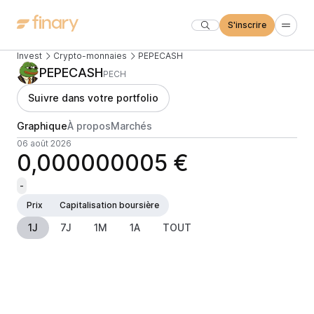
S'inscrire
Invest
Crypto-monnaies
PEPECASH
PEPECASH
PECH
Suivre dans votre portfolio
Graphique
À propos
Marchés
06 août 2026
0,000000005 €
-
Prix
Capitalisation boursière
1J
7J
1M
1A
TOUT