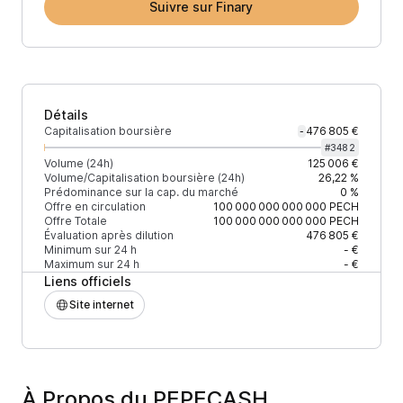
Suivre sur Finary
Détails
Capitalisation boursière
476 805 €
-
#
3482
Volume (24h)
125 006 €
Volume/Capitalisation boursière (24h)
26,22 %
Prédominance sur la cap. du marché
0 %
Offre en circulation
100 000 000 000 000
PECH
Offre Totale
100 000 000 000 000
PECH
Évaluation après dilution
476 805 €
Minimum sur 24 h
- €
Maximum sur 24 h
- €
Liens officiels
Site internet
À Propos du PEPECASH