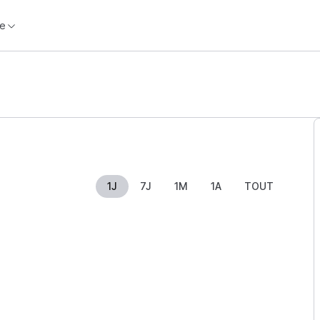
e
1J
7J
1M
1A
TOUT