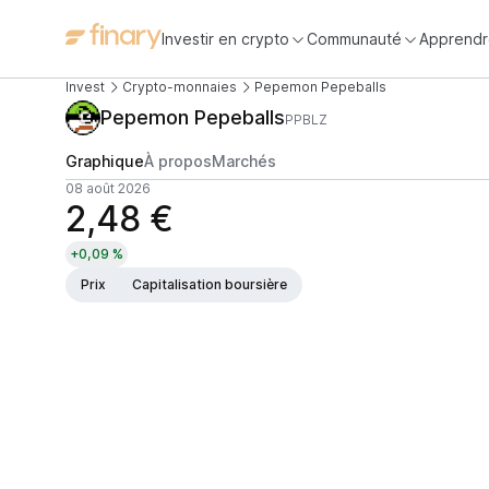
Investir en crypto
Communauté
Apprendr
Invest
Crypto-monnaies
Pepemon Pepeballs
Pepemon Pepeballs
PPBLZ
Graphique
À propos
Marchés
08 août 2026
2,48 €
+0,09 %
Prix
Capitalisation boursière