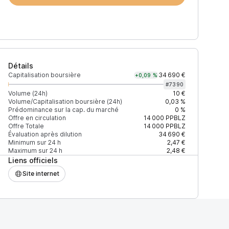
Détails
Capitalisation boursière
34 690 €
+0,09 %
#
7390
Volume (24h)
10 €
Volume/Capitalisation boursière (24h)
0,03 %
Prédominance sur la cap. du marché
0 %
Prix
+2% depth
Offre en circulation
14 000
PPBLZ
Offre Totale
14 000
PPBLZ
Évaluation après dilution
34 690 €
Minimum sur 24 h
2,47 €
Maximum sur 24 h
2,48 €
Liens officiels
27EAD9083C756CC2
2,86 $
449 $
Site internet