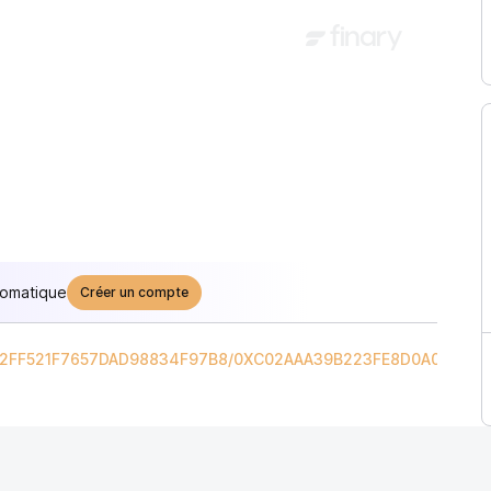
tomatique
Créer un compte
2FF521F7657DAD98834F97B8
/
0XC02AAA39B223FE8D0A0E5C4F