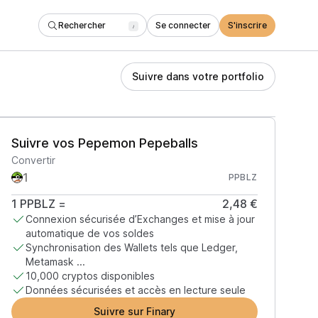
Rechercher
Se connecter
S'inscrire
/
Suivre dans votre portfolio
Suivre vos Pepemon Pepeballs
Convertir
PPBLZ
1
PPBLZ
=
2,48 €
Connexion sécurisée d’Exchanges et mise à jour
automatique de vos soldes
Synchronisation des Wallets tels que Ledger,
Metamask ...
10,000 cryptos disponibles
Données sécurisées et accès en lecture seule
Suivre sur Finary