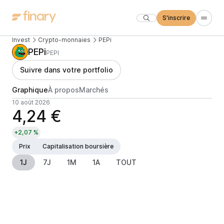
S'inscrire
Invest
Crypto-monnaies
PEPi
PEPi
PEPI
Suivre dans votre portfolio
Graphique
À propos
Marchés
10 août 2026
4,24 €
+2,07 %
Prix
Capitalisation boursière
1J
7J
1M
1A
TOUT