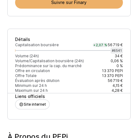
Suivre sur Finary
Détails
Capitalisation boursière
56 719 €
+2,07 %
#
6541
Volume (24h)
34 €
Volume/Capitalisation boursière (24h)
0,06 %
Prédominance sur la cap. du marché
0 %
Offre en circulation
13 370
PEPI
Offre Totale
13 370
PEPI
Évaluation après dilution
56 719 €
Minimum sur 24 h
4,15 €
Maximum sur 24 h
4,28 €
Liens officiels
Site internet
À Propos du PEPi