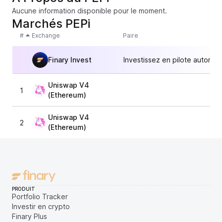
Aucune information disponible pour le moment.
Marchés PEPi
#
Exchange
Paire
Finary Invest
Investissez en pilote automat
Uniswap V4
1
8,
(Ethereum)
Uniswap V4
2
4
(Ethereum)
PRODUIT
Portfolio Tracker
Investir en crypto
Finary Plus