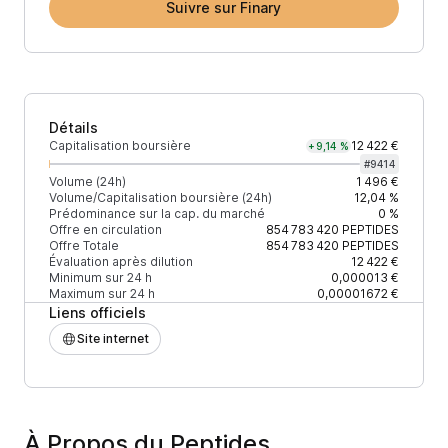
Suivre sur Finary
Détails
Capitalisation boursière
12 422 €
+9,14 %
#
9414
Volume (24h)
1 496 €
Volume/Capitalisation boursière (24h)
12,04 %
Prédominance sur la cap. du marché
0 %
Offre en circulation
854 783 420
PEPTIDES
Offre Totale
854 783 420
PEPTIDES
Évaluation après dilution
12 422 €
Minimum sur 24 h
0,000013 €
Maximum sur 24 h
0,00001672 €
Liens officiels
Site internet
À Propos du Peptides