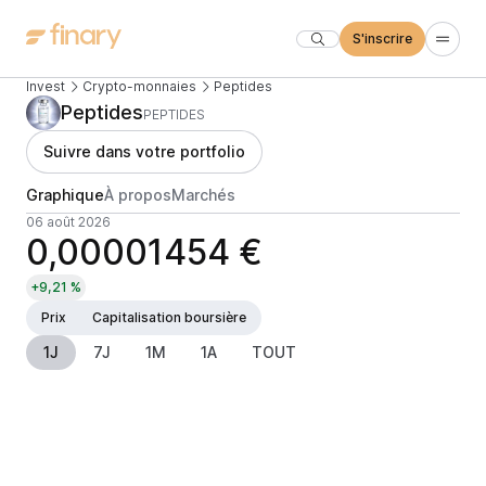
S'inscrire
Invest
Crypto-monnaies
Peptides
Peptides
PEPTIDES
Suivre dans votre portfolio
Graphique
À propos
Marchés
06 août 2026
0,00001454 €
+9,21 %
Prix
Capitalisation boursière
1J
7J
1M
1A
TOUT