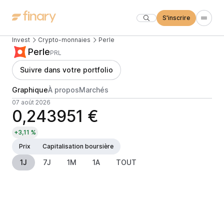
S'inscrire
Invest
Crypto-monnaies
Perle
Perle
PRL
Suivre dans votre portfolio
Graphique
À propos
Marchés
07 août 2026
0,243951 €
+3,11 %
Prix
Capitalisation boursière
1J
7J
1M
1A
TOUT