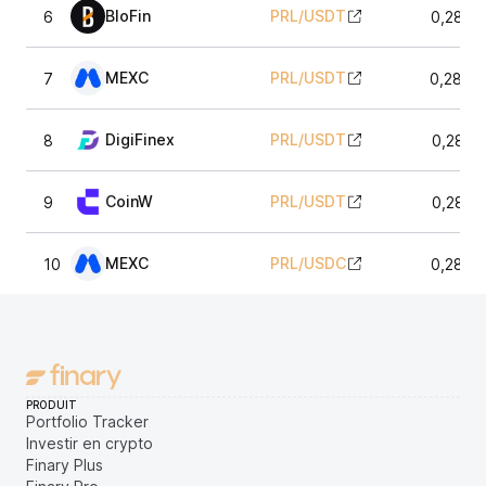
BloFin
PRL
/
USDT
6
0,2818
MEXC
PRL
/
USDT
7
0,2810
DigiFinex
PRL
/
USDT
8
0,2815
CoinW
PRL
/
USDT
9
0,2811
MEXC
PRL
/
USDC
10
0,2814
PRODUIT
Portfolio Tracker
Investir en crypto
Finary Plus