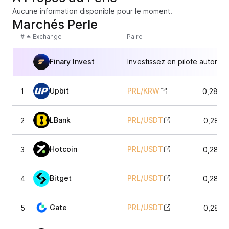
Aucune information disponible pour le moment.
Marchés Perle
#
Exchange
Paire
Finary Invest
Investissez en pilote automat
Upbit
PRL
/
KRW
1
0,2801
LBank
PRL
/
USDT
2
0,2813
Hotcoin
PRL
/
USDT
3
0,2812
Bitget
PRL
/
USDT
4
0,2812
Gate
PRL
/
USDT
5
0,2813