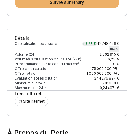
Suivre sur Finary
Détails
Capitalisation boursière
42 748 456 €
+3,25 %
#
425
Volume (24h)
2 662 915 €
Volume/Capitalisation boursière (24h)
6,23 %
Prédominance sur la cap. du marché
0 %
Offre en circulation
175 000 000
PRL
Offre Totale
1 000 000 000
PRL
Évaluation après dilution
244 276 894 €
Minimum sur 24 h
0,231393 €
Maximum sur 24 h
0,244071 €
Liens officiels
Site internet
À Propos du Perle