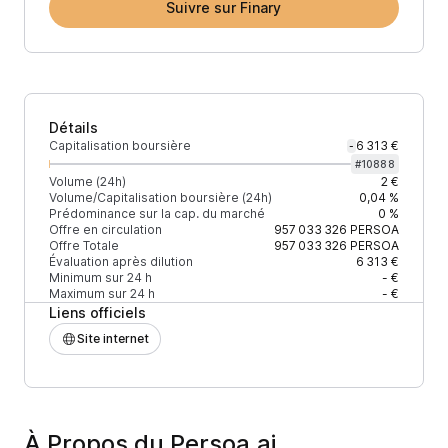
Suivre sur Finary
Détails
Capitalisation boursière
6 313 €
-
#
10888
Volume (24h)
2 €
Volume/Capitalisation boursière (24h)
0,04 %
Prédominance sur la cap. du marché
0 %
Offre en circulation
957 033 326
PERSOA
Offre Totale
957 033 326
PERSOA
Évaluation après dilution
6 313 €
Minimum sur 24 h
- €
Maximum sur 24 h
- €
Liens officiels
Site internet
À Propos du Persoa.ai