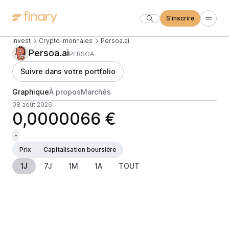
S'inscrire
Invest
Crypto-monnaies
Persoa.ai
Persoa.ai
PERSOA
Suivre dans votre portfolio
Graphique
À propos
Marchés
08 août 2026
0,0000066 €
-
Prix
Capitalisation boursière
1J
7J
1M
1A
TOUT