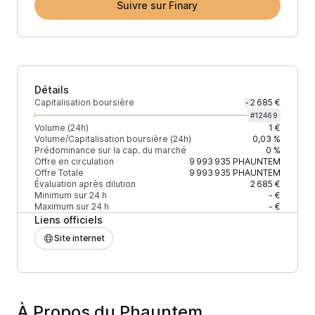
Suivre sur Finary
Détails
Capitalisation boursière
2 685 €
-
#
12469
Volume (24h)
1 €
Volume/Capitalisation boursière (24h)
0,03 %
Prédominance sur la cap. du marché
0 %
Offre en circulation
9 993 935
PHAUNTEM
Offre Totale
9 993 935
PHAUNTEM
Évaluation après dilution
2 685 €
Minimum sur 24 h
- €
Maximum sur 24 h
- €
Liens officiels
Site internet
À Propos du Phauntem