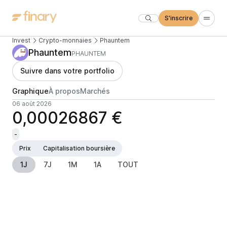
S'inscrire
Invest
Crypto-monnaies
Phauntem
Phauntem
PHAUNTEM
Suivre dans votre portfolio
Graphique
À propos
Marchés
06 août 2026
0,00026867 €
-
Prix
Capitalisation boursière
1J
7J
1M
1A
TOUT