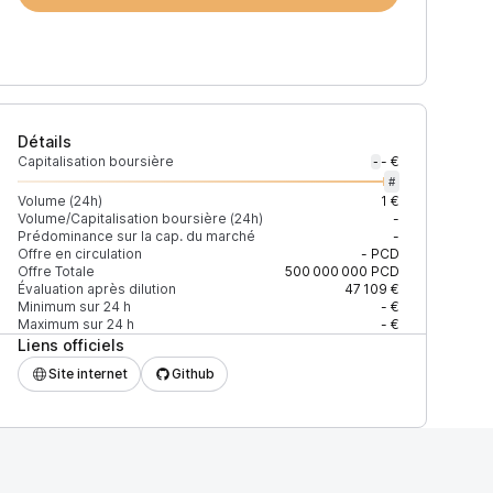
Détails
Capitalisation boursière
- €
-
#
Volume (24h)
1 €
Volume/Capitalisation boursière (24h)
-
Prédominance sur la cap. du marché
-
)
% du volume
Confiance
Mis à jour
Offre en circulation
-
PCD
Offre Totale
500 000 000
PCD
Évaluation après dilution
47 109 €
Minimum sur 24 h
- €
Maximum sur 24 h
- €
Liens officiels
$
100 %
Récemment
ÉLEVÉE
Site internet
Github