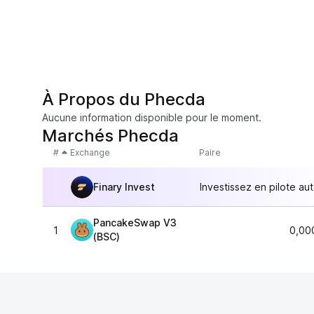
À Propos du Phecda
Aucune information disponible pour le moment.
Marchés Phecda
#
Exchange
Paire
Finary Invest
Investissez en pilote au
PancakeSwap V3
1
0,00
(BSC)