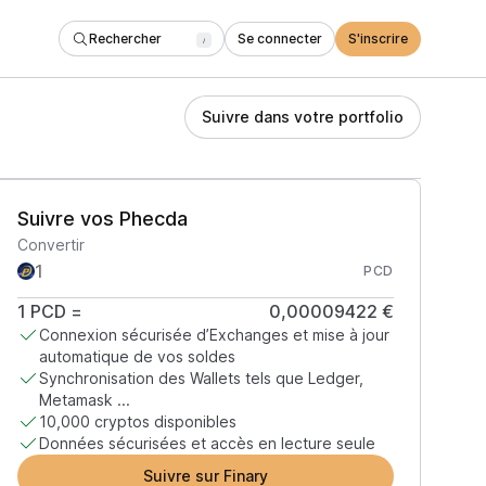
Rechercher
Se connecter
S'inscrire
/
Suivre dans votre portfolio
Suivre vos Phecda
Convertir
PCD
1
PCD
=
0,00009422 €
Connexion sécurisée d’Exchanges et mise à jour
automatique de vos soldes
Synchronisation des Wallets tels que Ledger,
Metamask ...
10,000 cryptos disponibles
Données sécurisées et accès en lecture seule
Suivre sur Finary