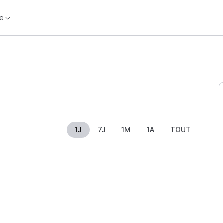
e
1J
7J
1M
1A
TOUT