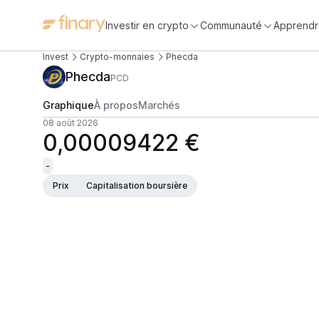
Investir en crypto
Communauté
Apprendr
Invest
Crypto-monnaies
Phecda
Phecda
PCD
Graphique
À propos
Marchés
08 août 2026
0,00009422 €
-
Prix
Capitalisation boursière