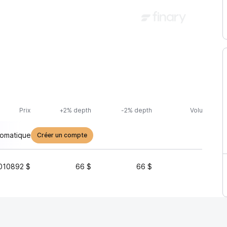
Prix
+2% depth
-2% depth
Volume (24h
tomatique
Créer un compte
010892 $
66 $
66 $
1 