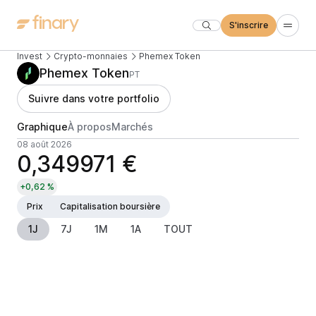
S'inscrire
Invest
Crypto-monnaies
Phemex Token
Phemex Token
PT
Suivre dans votre portfolio
Graphique
À propos
Marchés
08 août 2026
0,349971 €
+0,62 %
Prix
Capitalisation boursière
1J
7J
1M
1A
TOUT