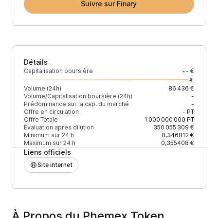
Suivre sur Finary
Détails
Capitalisation boursière
- €
-
#
Volume (24h)
86 436 €
Volume/Capitalisation boursière (24h)
-
Prédominance sur la cap. du marché
-
Offre en circulation
-
PT
Offre Totale
1 000 000 000
PT
Évaluation après dilution
350 055 309 €
Minimum sur 24 h
0,346812 €
Maximum sur 24 h
0,355408 €
Liens officiels
Site internet
À Propos du Phemex Token