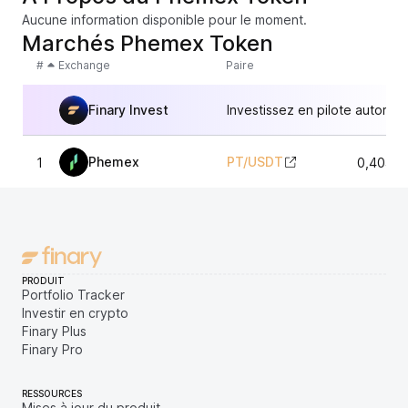
Aucune information disponible pour le moment.
Marchés Phemex Token
#
Exchange
Paire
Finary Invest
Investissez en pilote automat
Phemex
PT
/
USDT
1
0,40456
PRODUIT
Portfolio Tracker
Investir en crypto
Finary Plus
Finary Pro
RESSOURCES
Mises à jour du produit