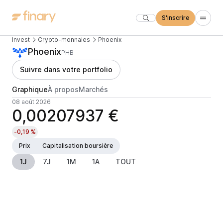
S'inscrire
Invest
Crypto-monnaies
Phoenix
Phoenix
PHB
Suivre dans votre portfolio
Graphique
À propos
Marchés
08 août 2026
0,00207937 €
-0,19 %
Prix
Capitalisation boursière
1J
7J
1M
1A
TOUT