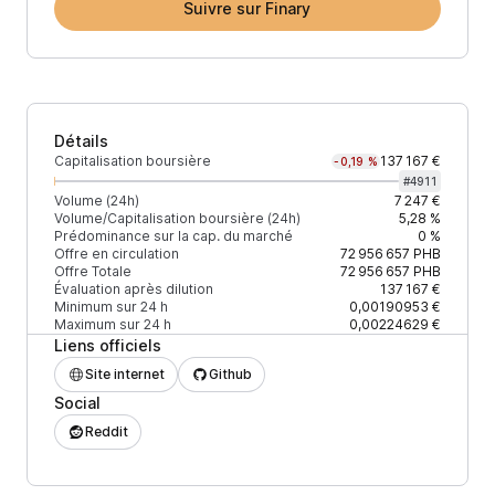
Suivre sur Finary
Détails
Capitalisation boursière
137 167 €
-0,19 %
#
4911
Volume (24h)
7 247 €
Volume/Capitalisation boursière (24h)
5,28 %
Prédominance sur la cap. du marché
0 %
Offre en circulation
72 956 657
PHB
Offre Totale
72 956 657
PHB
Évaluation après dilution
137 167 €
Minimum sur 24 h
0,00190953 €
Maximum sur 24 h
0,00224629 €
Liens officiels
Site internet
Github
Social
Reddit