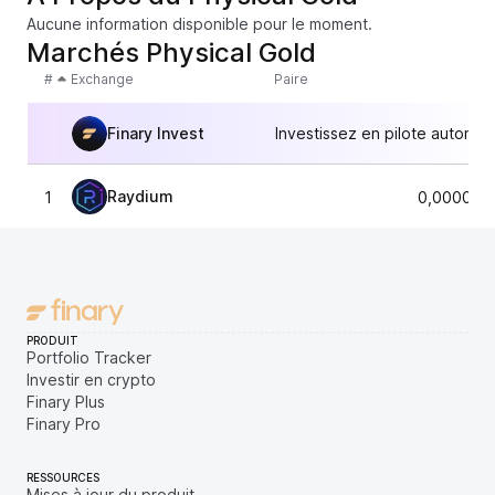
Aucune information disponible pour le moment.
Marchés Physical Gold
#
Exchange
Paire
Finary Invest
Investissez en pilote automat
Raydium
1
0,000021
PRODUIT
Portfolio Tracker
Investir en crypto
Finary Plus
Finary Pro
RESSOURCES
Mises à jour du produit