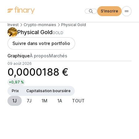
S'inscrire
Invest
Crypto-monnaies
Physical Gold
Physical Gold
GOLD
Suivre dans votre portfolio
Graphique
À propos
Marchés
09 août 2026
0,0000188 €
+0,97 %
Prix
Capitalisation boursière
1J
7J
1M
1A
TOUT