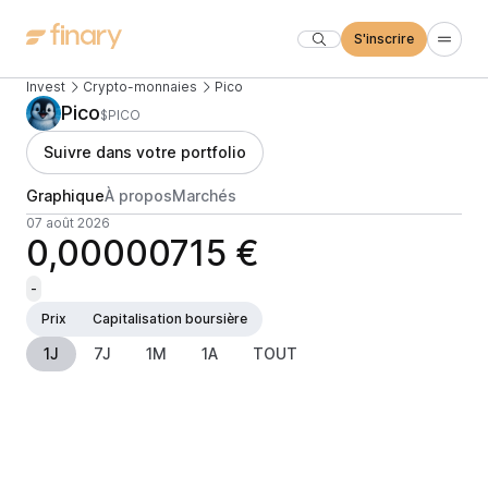
S'inscrire
Invest
Crypto-monnaies
Pico
Pico
$PICO
Suivre dans votre portfolio
Graphique
À propos
Marchés
07 août 2026
0,00000715 €
-
Prix
Capitalisation boursière
1J
7J
1M
1A
TOUT