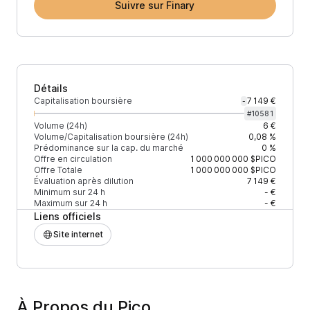
Suivre sur Finary
Détails
Capitalisation boursière
7 149 €
-
#
10581
Volume (24h)
6 €
Volume/Capitalisation boursière (24h)
0,08 %
Prédominance sur la cap. du marché
0 %
Offre en circulation
1 000 000 000
$PICO
Offre Totale
1 000 000 000
$PICO
Évaluation après dilution
7 149 €
Minimum sur 24 h
- €
Maximum sur 24 h
- €
Liens officiels
Site internet
À Propos du Pico