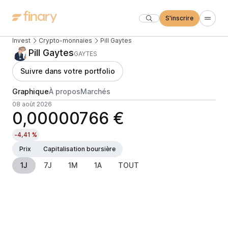
S'inscrire
Invest
Crypto-monnaies
Pill Gaytes
Pill Gaytes
GAYTES
Suivre dans votre portfolio
Graphique
À propos
Marchés
08 août 2026
0,00000766 €
-4,41 %
Prix
Capitalisation boursière
1J
7J
1M
1A
TOUT