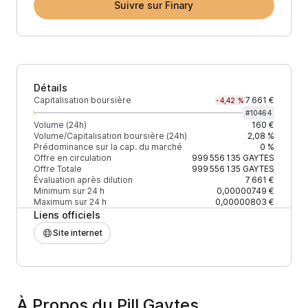
Suivre sur Finary
Détails
Capitalisation boursière
7 661 €
-4,42 %
#
10464
Volume (24h)
160 €
Volume/Capitalisation boursière (24h)
2,08 %
Prédominance sur la cap. du marché
0 %
Offre en circulation
999 556 135
GAYTES
Offre Totale
999 556 135
GAYTES
Évaluation après dilution
7 661 €
Minimum sur 24 h
0,00000749 €
Maximum sur 24 h
0,00000803 €
Liens officiels
Site internet
À Propos du Pill Gaytes