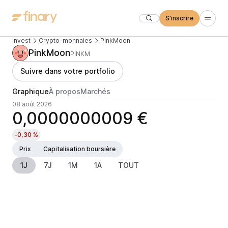
S'inscrire
Invest
Crypto-monnaies
PinkMoon
PinkMoon
PINKM
Suivre dans votre portfolio
Graphique
À propos
Marchés
08 août 2026
0,0000000009 €
-0,30 %
Prix
Capitalisation boursière
1J
7J
1M
1A
TOUT