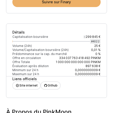
Suivre sur Finary
Détails
Capitalisation boursière
299 845 €
-
#
4022
Volume (24h)
25 €
Volume/Capitalisation boursière (24h)
0,01 %
Prédominance sur la cap. du marché
0 %
Offre en circulation
334 037 763 418 492
PINKM
Offre Totale
1 000 000 000 000 000
PINKM
Évaluation après dilution
897 638 €
Minimum sur 24 h
0,0000000009 €
Maximum sur 24 h
0,0000000009 €
Liens officiels
Site internet
Github
À Propos du PinkMoon