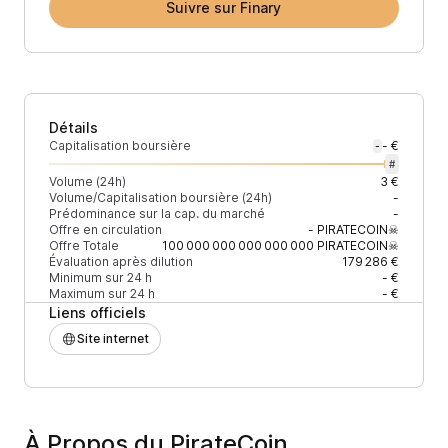
Suivre sur Finary
Détails
Capitalisation boursière
- €
-
#
Volume (24h)
3 €
Volume/Capitalisation boursière (24h)
-
Prédominance sur la cap. du marché
-
Offre en circulation
-
PIRATECOIN☠
Offre Totale
100 000 000 000 000 000
PIRATECOIN☠
Évaluation après dilution
179 286 €
Minimum sur 24 h
- €
Maximum sur 24 h
- €
Liens officiels
Site internet
À Propos du PirateCoin