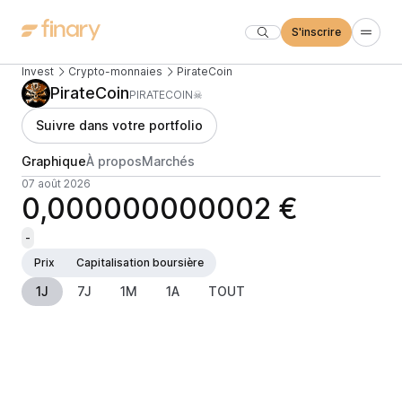
S'inscrire
Invest
Crypto-monnaies
PirateCoin
PirateCoin
PIRATECOIN☠
Suivre dans votre portfolio
Graphique
À propos
Marchés
07 août 2026
0,000000000002 €
-
Prix
Capitalisation boursière
1J
7J
1M
1A
TOUT