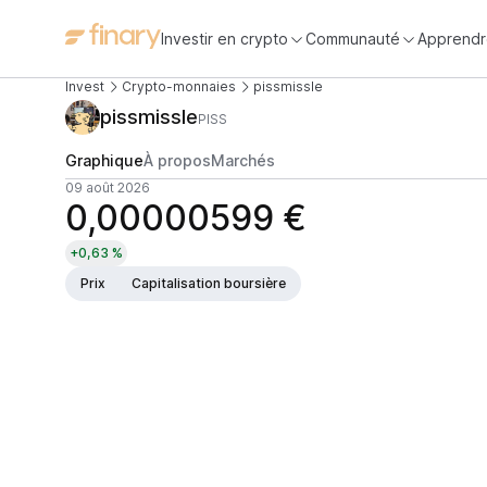
Investir en crypto
Communauté
Apprendr
Invest
Crypto-monnaies
pissmissle
pissmissle
PISS
Graphique
À propos
Marchés
09 août 2026
0,00000599 €
+0,63 %
Prix
Capitalisation boursière