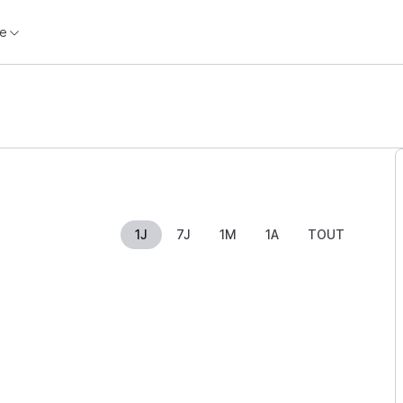
e
1J
7J
1M
1A
TOUT