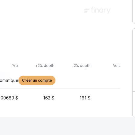
Prix
+2% depth
-2% depth
Volume (24h
tomatique
Créer un compte
000689 $
162 $
161 $
25 