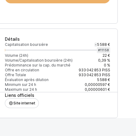
Détails
Capitalisation boursière
5 588 €
-
#
11158
Volume (24h)
22 €
Volume/Capitalisation boursière (24h)
0,39 %
Prédominance sur la cap. du marché
0 %
)
% du volume
Confiance
Mis à jour
Offre en circulation
933 042 853
PISS
Offre Totale
933 042 853
PISS
Évaluation après dilution
5 588 €
Minimum sur 24 h
0,00000597 €
Maximum sur 24 h
0,00000601 €
Liens officiels
$
100 %
Récemment
ÉLEVÉE
Site internet