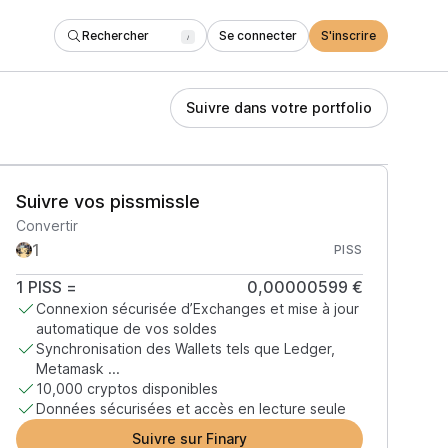
Rechercher
Se connecter
S'inscrire
/
Suivre dans votre portfolio
Suivre vos pissmissle
Convertir
PISS
1
PISS
=
0,00000599 €
Connexion sécurisée d’Exchanges et mise à jour
automatique de vos soldes
Synchronisation des Wallets tels que Ledger,
Metamask ...
10,000 cryptos disponibles
Données sécurisées et accès en lecture seule
Suivre sur Finary