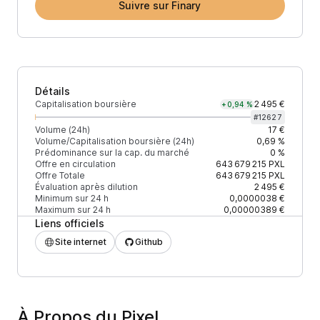
Suivre sur Finary
Détails
Capitalisation boursière
2 495 €
+0,94 %
#
12627
Volume (24h)
17 €
Volume/Capitalisation boursière (24h)
0,69 %
Prédominance sur la cap. du marché
0 %
Offre en circulation
643 679 215
PXL
Offre Totale
643 679 215
PXL
Évaluation après dilution
2 495 €
Minimum sur 24 h
0,0000038 €
Maximum sur 24 h
0,00000389 €
Liens officiels
Site internet
Github
À Propos du Pixel