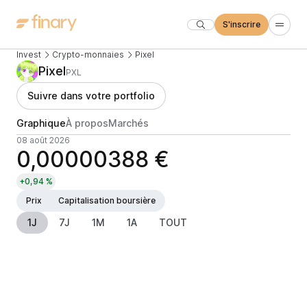
S'inscrire
Invest
Crypto-monnaies
Pixel
Pixel
PXL
Suivre dans votre portfolio
Graphique
À propos
Marchés
08 août 2026
0,00000388 €
+0,94 %
Prix
Capitalisation boursière
1J
7J
1M
1A
TOUT