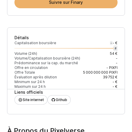
Suivre sur Finary
Détails
Capitalisation boursière
- €
-
#
Volume (24h)
54 €
Volume/Capitalisation boursière (24h)
-
Prédominance sur la cap. du marché
-
Offre en circulation
-
PIXFI
Offre Totale
5 000 000 000
PIXFI
Évaluation après dilution
39 752 €
Minimum sur 24 h
- €
Maximum sur 24 h
- €
Liens officiels
Site internet
Github
À Propos du Pixelverse