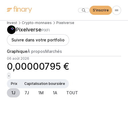
S'inscrire
Invest
Crypto-monnaies
Pixelverse
Pixelverse
PIXFI
Suivre dans votre portfolio
Graphique
À propos
Marchés
06 août 2026
0,00000795 €
-
Prix
Capitalisation boursière
1J
7J
1M
1A
TOUT