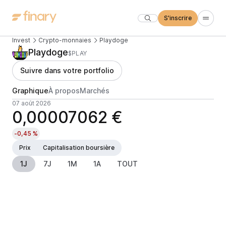
S'inscrire
Invest
Crypto-monnaies
Playdoge
Playdoge
$PLAY
Suivre dans votre portfolio
Graphique
À propos
Marchés
07 août 2026
0,00007062 €
-0,45 %
Prix
Capitalisation boursière
1J
7J
1M
1A
TOUT