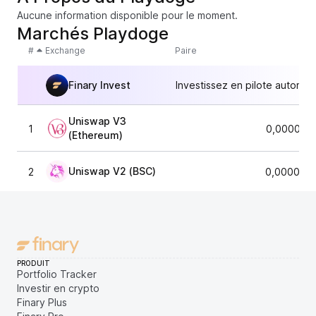
Aucune information disponible pour le moment.
Marchés Playdoge
#
Exchange
Paire
Finary Invest
Investissez en pilote automat
Uniswap V3
1
0,000081
(Ethereum)
Uniswap V2 (BSC)
2
0,0000817
PRODUIT
Portfolio Tracker
Investir en crypto
Finary Plus