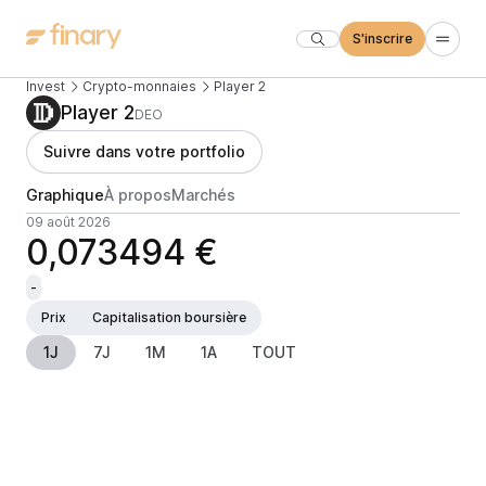
S'inscrire
Invest
Crypto-monnaies
Player 2
Player 2
DEO
Suivre dans votre portfolio
Graphique
À propos
Marchés
09 août 2026
0,073494 €
-
Prix
Capitalisation boursière
1J
7J
1M
1A
TOUT