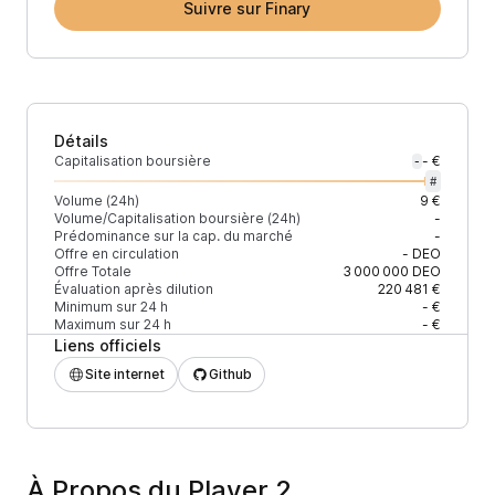
Suivre sur Finary
Détails
Capitalisation boursière
- €
-
#
Volume (24h)
9 €
Volume/Capitalisation boursière (24h)
-
Prédominance sur la cap. du marché
-
Offre en circulation
-
DEO
Offre Totale
3 000 000
DEO
Évaluation après dilution
220 481 €
Minimum sur 24 h
- €
Maximum sur 24 h
- €
Liens officiels
Site internet
Github
À Propos du Player 2