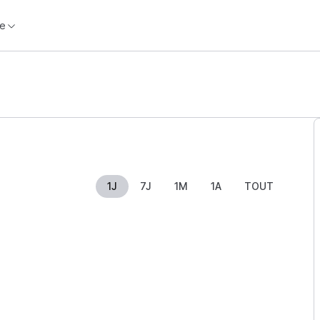
e
1J
7J
1M
1A
TOUT