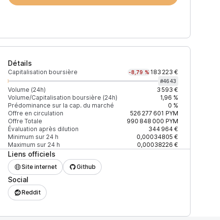
Détails
Capitalisation boursière
183 223 €
-8,79 %
#
4643
Volume (24h)
3 593 €
Volume/Capitalisation boursière (24h)
1,96 %
Prédominance sur la cap. du marché
0 %
)
% du volume
Confiance
Mis à jour
Offre en circulation
526 277 601
PYM
Offre Totale
990 848 000
PYM
Évaluation après dilution
344 964 €
Minimum sur 24 h
0,00034805 €
Maximum sur 24 h
0,00038226 €
Liens officiels
$
100 %
Récemment
ÉLEVÉE
Site internet
Github
Social
Reddit