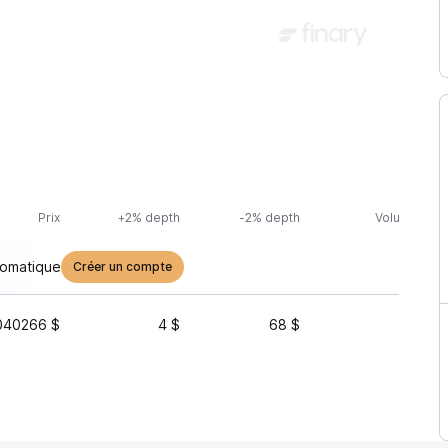
Prix
+2% depth
-2% depth
Volume (24h
tomatique
Créer un compte
040266 $
4 $
68 $
4 156 