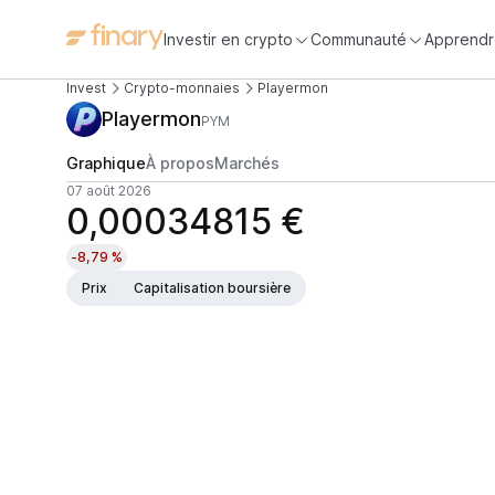
Investir en crypto
Communauté
Apprendr
Invest
Crypto-monnaies
Playermon
Playermon
PYM
Graphique
À propos
Marchés
07 août 2026
0,00034815 €
-8,79 %
Prix
Capitalisation boursière