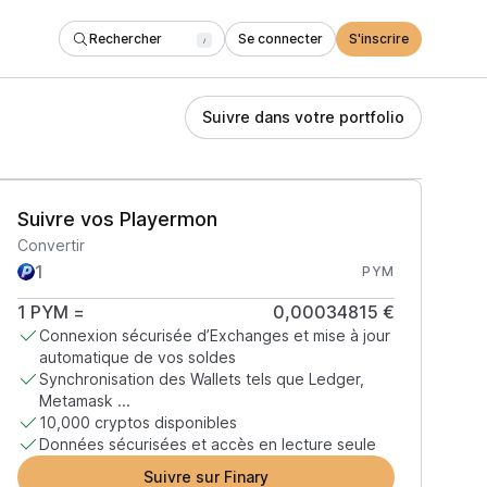
Rechercher
Se connecter
S'inscrire
/
Suivre dans votre portfolio
Suivre vos Playermon
Convertir
PYM
1
PYM
=
0,00034815 €
Connexion sécurisée d’Exchanges et mise à jour
automatique de vos soldes
Synchronisation des Wallets tels que Ledger,
Metamask ...
10,000 cryptos disponibles
Données sécurisées et accès en lecture seule
Suivre sur Finary