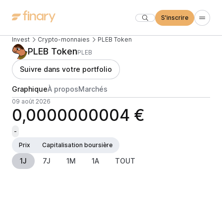
S'inscrire
Invest
Crypto-monnaies
PLEB Token
PLEB Token
PLEB
Suivre dans votre portfolio
Graphique
À propos
Marchés
09 août 2026
0,0000000004 €
-
Prix
Capitalisation boursière
1J
7J
1M
1A
TOUT