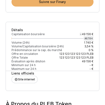
Suivre sur Finary
Détails
Capitalisation boursière
49 156 €
-
#
6784
Volume (24h)
1 740 €
Volume/Capitalisation boursière (24h)
3,54 %
Prédominance sur la cap. du marché
0 %
Offre en circulation
123 123 123 123 123
PLEB
Offre Totale
123 123 123 123 123
PLEB
Évaluation après dilution
49 156 €
Minimum sur 24 h
- €
Maximum sur 24 h
- €
Liens officiels
Site internet
À Propos du PLEB Token