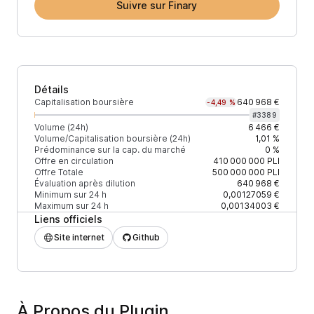
Suivre sur Finary
Détails
Capitalisation boursière
640 968 €
-4,49 %
#
3389
Volume (24h)
6 466 €
Volume/Capitalisation boursière (24h)
1,01 %
Prédominance sur la cap. du marché
0 %
Offre en circulation
410 000 000
PLI
Offre Totale
500 000 000
PLI
Évaluation après dilution
640 968 €
Minimum sur 24 h
0,00127059 €
Maximum sur 24 h
0,00134003 €
Liens officiels
Site internet
Github
À Propos du Plugin