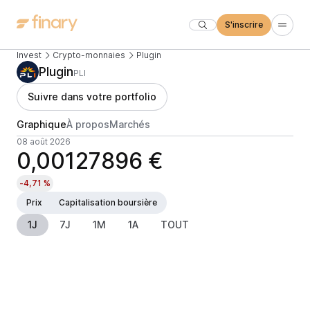
S'inscrire
Invest
Crypto-monnaies
Plugin
Plugin
PLI
Suivre dans votre portfolio
Graphique
À propos
Marchés
08 août 2026
0,00127896 €
-4,71 %
Prix
Capitalisation boursière
1J
7J
1M
1A
TOUT