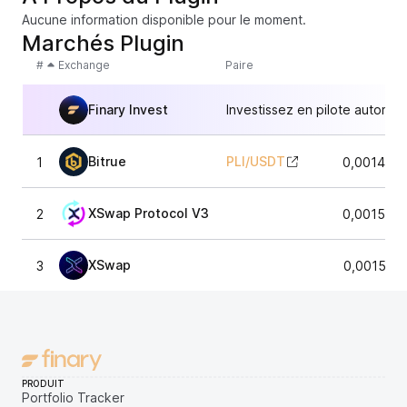
Aucune information disponible pour le moment.
Marchés Plugin
#
Exchange
Paire
Finary Invest
Investissez en pilote automat
Bitrue
PLI
/
USDT
1
0,001470
XSwap Protocol V3
2
0,001530
XSwap
3
0,001533
PRODUIT
Portfolio Tracker