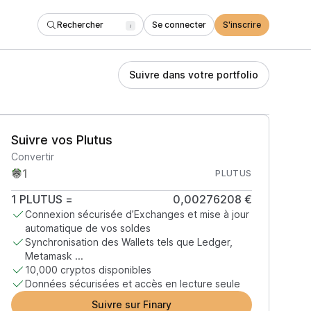
Rechercher
Se connecter
S'inscrire
/
Suivre dans votre portfolio
Suivre vos Plutus
Convertir
PLUTUS
1
PLUTUS
=
0,00276208 €
Connexion sécurisée d’Exchanges et mise à jour
automatique de vos soldes
Synchronisation des Wallets tels que Ledger,
Metamask ...
10,000 cryptos disponibles
Données sécurisées et accès en lecture seule
Suivre sur Finary