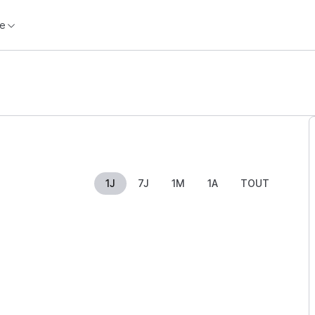
e
1J
7J
1M
1A
TOUT