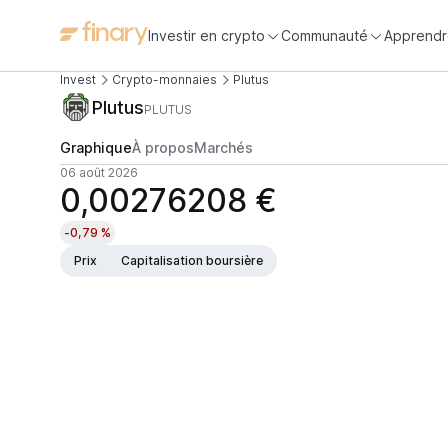
Investir en crypto
Communauté
Apprendr
Invest
Crypto-monnaies
Plutus
Plutus
PLUTUS
Graphique
À propos
Marchés
06 août 2026
0,00276208 €
-0,79 %
Prix
Capitalisation boursière