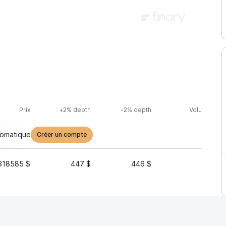
Prix
+2% depth
-2% depth
Volume (24h
tomatique
Créer un compte
318585 $
447 $
446 $
2 