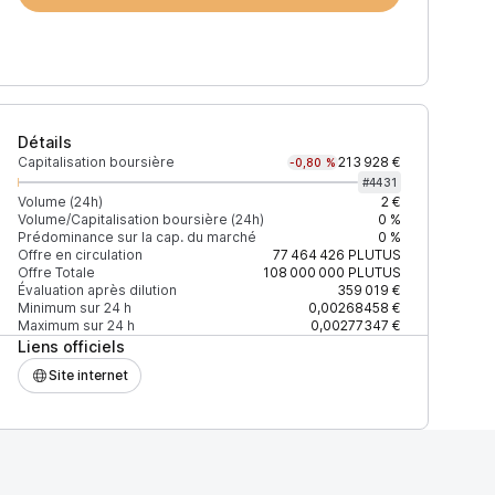
Détails
Capitalisation boursière
213 928 €
-0,80 %
#
4431
Volume (24h)
2 €
Volume/Capitalisation boursière (24h)
0 %
Prédominance sur la cap. du marché
0 %
)
% du volume
Confiance
Mis à jour
Offre en circulation
77 464 426
PLUTUS
Offre Totale
108 000 000
PLUTUS
Évaluation après dilution
359 019 €
Minimum sur 24 h
0,00268458 €
Maximum sur 24 h
0,00277347 €
Liens officiels
$
100 %
Récemment
ÉLEVÉE
Site internet