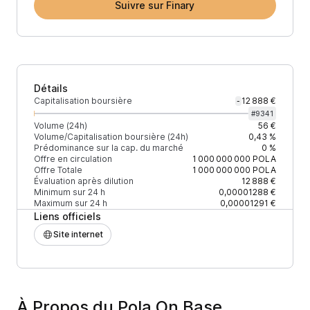
Suivre sur Finary
Détails
Capitalisation boursière
12 888 €
-
#
9341
Volume (24h)
56 €
Volume/Capitalisation boursière (24h)
0,43 %
Prédominance sur la cap. du marché
0 %
Offre en circulation
1 000 000 000
POLA
Offre Totale
1 000 000 000
POLA
Évaluation après dilution
12 888 €
Minimum sur 24 h
0,00001288 €
Maximum sur 24 h
0,00001291 €
Liens officiels
Site internet
À Propos du Pola On Base