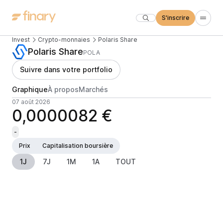
S'inscrire
Invest
Crypto-monnaies
Polaris Share
Polaris Share
POLA
Suivre dans votre portfolio
Graphique
À propos
Marchés
07 août 2026
0,0000082 €
-
Prix
Capitalisation boursière
1J
7J
1M
1A
TOUT