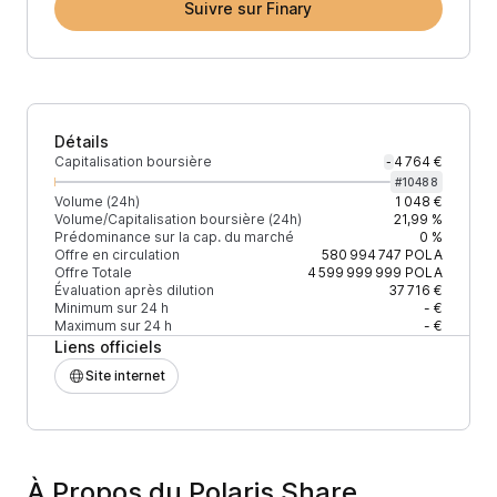
Suivre sur Finary
Détails
Capitalisation boursière
4 764 €
-
#
10488
Volume (24h)
1 048 €
Volume/Capitalisation boursière (24h)
21,99 %
Prédominance sur la cap. du marché
0 %
Offre en circulation
580 994 747
POLA
Offre Totale
4 599 999 999
POLA
Évaluation après dilution
37 716 €
Minimum sur 24 h
- €
Maximum sur 24 h
- €
Liens officiels
Site internet
À Propos du Polaris Share