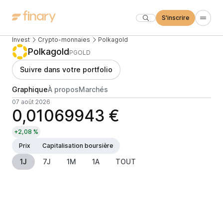
S'inscrire
Invest
Crypto-monnaies
Polkagold
Polkagold
PGOLD
Suivre dans votre portfolio
Graphique
À propos
Marchés
07 août 2026
0,01069943 €
+2,08 %
Prix
Capitalisation boursière
1J
7J
1M
1A
TOUT