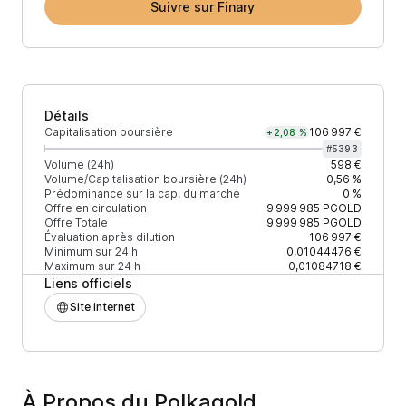
Suivre sur Finary
Détails
Capitalisation boursière
106 997 €
+2,08 %
#
5393
Volume (24h)
598 €
Volume/Capitalisation boursière (24h)
0,56 %
Prédominance sur la cap. du marché
0 %
Offre en circulation
9 999 985
PGOLD
Offre Totale
9 999 985
PGOLD
Évaluation après dilution
106 997 €
Minimum sur 24 h
0,01044476 €
Maximum sur 24 h
0,01084718 €
Liens officiels
Site internet
À Propos du Polkagold