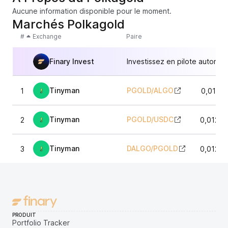
Aucune information disponible pour le moment.
Marchés Polkagold
#
Exchange
Paire
Finary Invest
Investissez en pilote automat
Tinyman
PGOLD
/
ALGO
1
0,0122
Tinyman
PGOLD
/
USDC
2
0,01237
Tinyman
DALGO
/
PGOLD
3
0,01238
PRODUIT
Portfolio Tracker