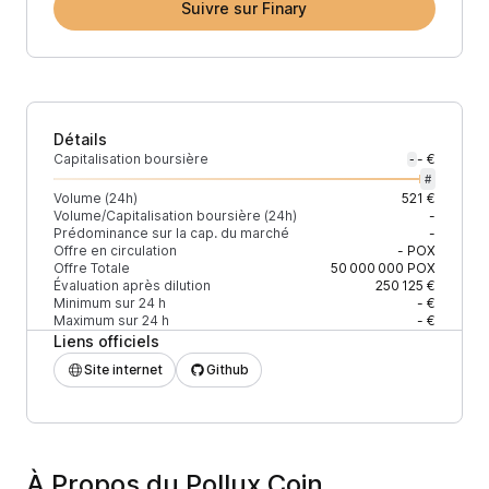
Suivre sur Finary
Détails
Capitalisation boursière
- €
-
#
Volume (24h)
521 €
Volume/Capitalisation boursière (24h)
-
Prédominance sur la cap. du marché
-
Offre en circulation
-
POX
Offre Totale
50 000 000
POX
Évaluation après dilution
250 125 €
Minimum sur 24 h
- €
Maximum sur 24 h
- €
Liens officiels
Site internet
Github
À Propos du Pollux Coin