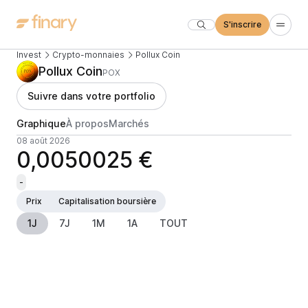
S'inscrire
Invest
Crypto-monnaies
Pollux Coin
Pollux Coin
POX
Suivre dans votre portfolio
Graphique
À propos
Marchés
08 août 2026
0,0050025 €
-
Prix
Capitalisation boursière
1J
7J
1M
1A
TOUT