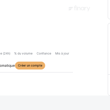
e (24h)
% du volume
Confiance
Mis à jour
tomatique
Créer un compte