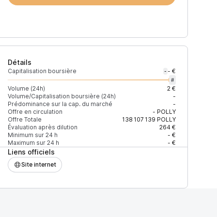
Détails
Capitalisation boursière
- €
-
#
Volume (24h)
2 €
Volume/Capitalisation boursière (24h)
-
Prédominance sur la cap. du marché
-
Offre en circulation
-
POLLY
Offre Totale
138 107 139
POLLY
Évaluation après dilution
264 €
Minimum sur 24 h
- €
Maximum sur 24 h
- €
Liens officiels
Site internet