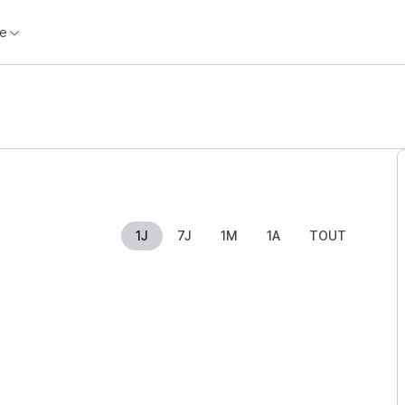
e
1J
7J
1M
1A
TOUT