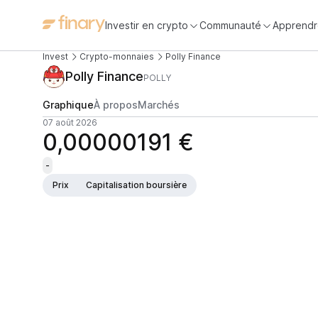
Investir en crypto
Communauté
Apprendr
Invest
Crypto-monnaies
Polly Finance
Polly Finance
POLLY
Graphique
À propos
Marchés
07 août 2026
0,00000191 €
-
Prix
Capitalisation boursière