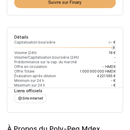
Suivre sur Finary
Détails
Capitalisation boursière
- €
-
#
Volume (24h)
18 €
Volume/Capitalisation boursière (24h)
-
Prédominance sur la cap. du marché
-
Offre en circulation
-
HMDX
Offre Totale
1 000 000 000
HMDX
Évaluation après dilution
4 221 565 €
Minimum sur 24 h
- €
Maximum sur 24 h
- €
Liens officiels
Site internet
À Propos du Poly-Peg Mdex