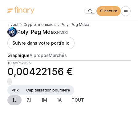
S'inscrire
Invest
Crypto-monnaies
Poly-Peg Mdex
Poly-Peg Mdex
HMDX
Suivre dans votre portfolio
Graphique
À propos
Marchés
10 août 2026
0,00422156 €
-
Prix
Capitalisation boursière
1J
7J
1M
1A
TOUT