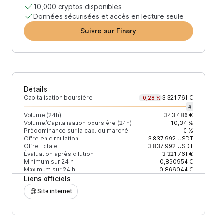
10,000 cryptos disponibles
Données sécurisées et accès en lecture seule
Suivre sur Finary
Détails
Capitalisation boursière
3 321 761 €
-0,28 %
#
Volume (24h)
343 486 €
Volume/Capitalisation boursière (24h)
10,34 %
Prédominance sur la cap. du marché
0 %
Offre en circulation
3 837 992
USDT
Offre Totale
3 837 992
USDT
Évaluation après dilution
3 321 761 €
Minimum sur 24 h
0,860954 €
Maximum sur 24 h
0,866044 €
Liens officiels
Site internet