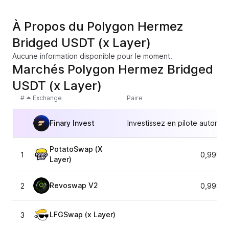
À Propos du Polygon Hermez
Bridged USDT (x Layer)
Aucune information disponible pour le moment.
Marchés Polygon Hermez Bridged
USDT (x Layer)
#
Exchange
Paire
Finary Invest
Investissez en pilote automat
PotatoSwap (X
1
0,99894
Layer)
Revoswap V2
2
0,99894
LFGSwap (x Layer)
3
1,0