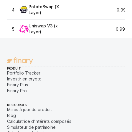
PotatoSwap (X
4
0,9941
Layer)
Uniswap V3 (x
5
0,9993
Layer)
PRODUIT
Portfolio Tracker
Investir en crypto
Finary Plus
Finary Pro
RESSOURCES
Mises à jour du produit
Blog
Calculatrice d'intérêts composés
Simulateur de patrimoine