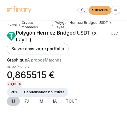
S'inscrire
Crypto-
Polygon Hermez Bridged USDT (x
Invest
monnaies
Layer)
Polygon Hermez Bridged USDT (x
USDT
Layer)
Suivre dans votre portfolio
Graphique
À propos
Marchés
06 août 2026
0,865515 €
-0,08 %
Prix
Capitalisation boursière
1J
7J
1M
1A
TOUT