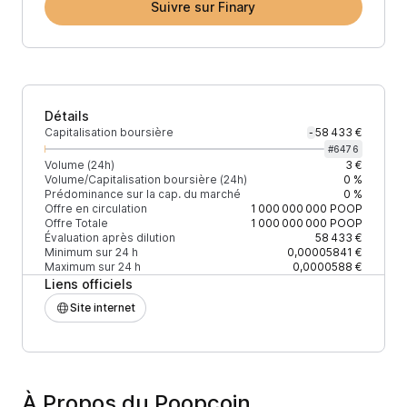
Suivre sur Finary
Détails
Capitalisation boursière
58 433 €
-
#
6476
Volume (24h)
3 €
Volume/Capitalisation boursière (24h)
0 %
Prédominance sur la cap. du marché
0 %
Offre en circulation
1 000 000 000
POOP
Offre Totale
1 000 000 000
POOP
Évaluation après dilution
58 433 €
Minimum sur 24 h
0,00005841 €
Maximum sur 24 h
0,0000588 €
Liens officiels
Site internet
À Propos du Poopcoin