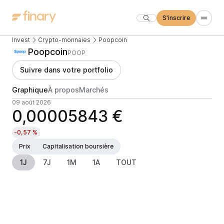
S'inscrire
Invest
Crypto-monnaies
Poopcoin
Poopcoin
POOP
Suivre dans votre portfolio
Graphique
À propos
Marchés
09 août 2026
0,00005843 €
-0,57 %
Prix
Capitalisation boursière
1J
7J
1M
1A
TOUT