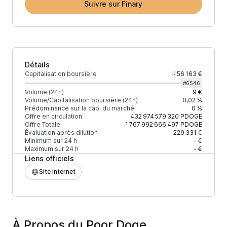
Suivre sur Finary
Détails
Capitalisation boursière
56 163 €
-
#
6546
Volume (24h)
9 €
Volume/Capitalisation boursière (24h)
0,02 %
Prédominance sur la cap. du marché
0 %
Offre en circulation
432 974 579 320
PDOGE
Offre Totale
1 767 992 666 497
PDOGE
Évaluation après dilution
229 331 €
Minimum sur 24 h
- €
Maximum sur 24 h
- €
Liens officiels
Site internet
À Propos du Poor Doge