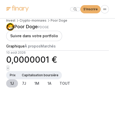
S'inscrire
Invest
Crypto-monnaies
Poor Doge
Poor Doge
PDOGE
Suivre dans votre portfolio
Graphique
À propos
Marchés
10 août 2026
0,0000001 €
-
Prix
Capitalisation boursière
1J
7J
1M
1A
TOUT