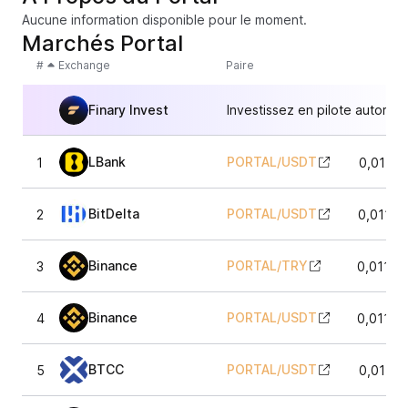
Aucune information disponible pour le moment.
Marchés Portal
#
Exchange
Paire
Finary Invest
Investissez en pilote automat
LBank
PORTAL
/
USDT
1
0,01161
BitDelta
PORTAL
/
USDT
2
0,01163
Binance
PORTAL
/
TRY
3
0,01160
Binance
PORTAL
/
USDT
4
0,01160
BTCC
PORTAL
/
USDT
5
0,01161