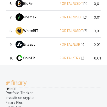
BloFin
PORTAL
/
USDT
6
0,01163
Phemex
PORTAL
/
USDT
7
0,01164
WhiteBIT
PORTAL
/
USDT
8
0,01160
Bitvavo
PORTAL
/
EUR
9
0,01159
CoinTR
PORTAL
/
TRY
10
0,01162
PRODUIT
Portfolio Tracker
Investir en crypto
Finary Plus