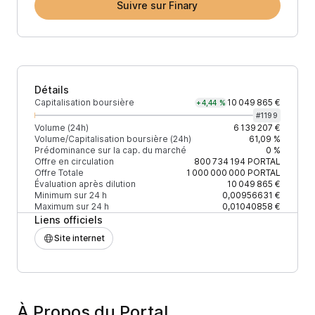
Suivre sur Finary
Détails
Capitalisation boursière
10 049 865 €
+4,44 %
#
1199
Volume (24h)
6 139 207 €
Volume/Capitalisation boursière (24h)
61,09 %
Prédominance sur la cap. du marché
0 %
Offre en circulation
800 734 194
PORTAL
Offre Totale
1 000 000 000
PORTAL
Évaluation après dilution
10 049 865 €
Minimum sur 24 h
0,00956631 €
Maximum sur 24 h
0,01040858 €
Liens officiels
Site internet
À Propos du Portal