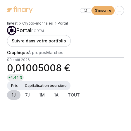
S'inscrire
Invest
Crypto-monnaies
Portal
Portal
PORTAL
Suivre dans votre portfolio
Graphique
À propos
Marchés
09 août 2026
0,01005008 €
+4,44 %
Prix
Capitalisation boursière
1J
7J
1M
1A
TOUT