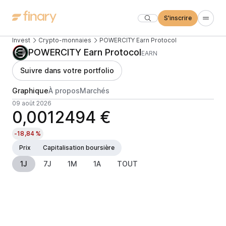
S'inscrire
Invest
Crypto-monnaies
POWERCITY Earn Protocol
POWERCITY Earn Protocol
EARN
Suivre dans votre portfolio
Graphique
À propos
Marchés
09 août 2026
0,0012494 €
-18,84 %
Prix
Capitalisation boursière
1J
7J
1M
1A
TOUT