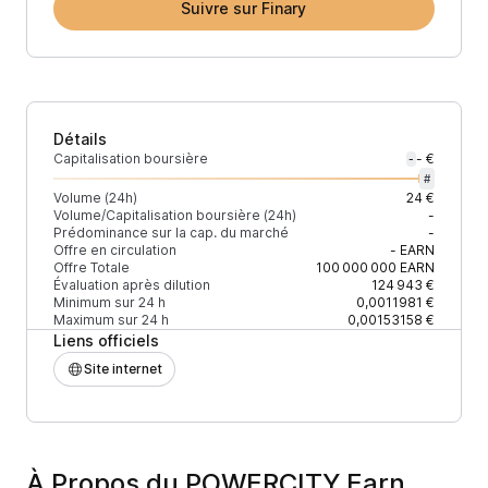
Suivre sur Finary
Détails
Capitalisation boursière
- €
-
#
Volume (24h)
24 €
Volume/Capitalisation boursière (24h)
-
Prédominance sur la cap. du marché
-
Offre en circulation
-
EARN
Offre Totale
100 000 000
EARN
Évaluation après dilution
124 943 €
Minimum sur 24 h
0,0011981 €
Maximum sur 24 h
0,00153158 €
Liens officiels
Site internet
À Propos du POWERCITY Earn