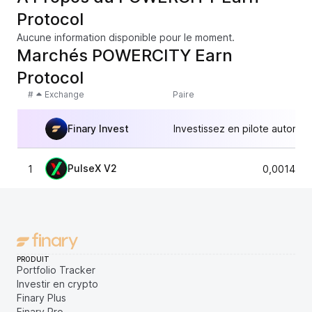
Protocol
Aucune information disponible pour le moment.
Marchés POWERCITY Earn
Protocol
#
Exchange
Paire
Finary Invest
Investissez en pilote automat
PulseX V2
1
0,001443
PRODUIT
Portfolio Tracker
Investir en crypto
Finary Plus
Finary Pro