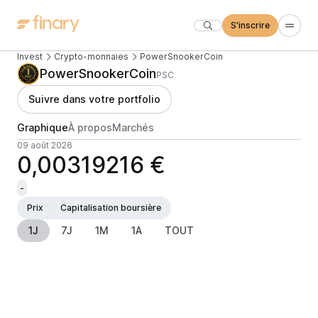
S'inscrire
Invest
Crypto-monnaies
PowerSnookerCoin
PowerSnookerCoin
PSC
Suivre dans votre portfolio
Graphique
À propos
Marchés
09 août 2026
0,00319216 €
-
Prix
Capitalisation boursière
1J
7J
1M
1A
TOUT