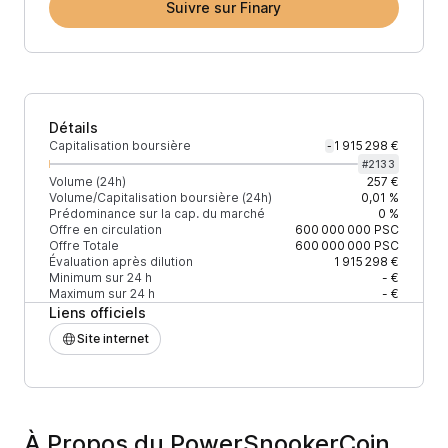
Suivre sur Finary
Détails
Capitalisation boursière
1 915 298 €
-
#
2133
Volume (24h)
257 €
Volume/Capitalisation boursière (24h)
0,01 %
Prédominance sur la cap. du marché
0 %
Offre en circulation
600 000 000
PSC
Offre Totale
600 000 000
PSC
Évaluation après dilution
1 915 298 €
Minimum sur 24 h
- €
Maximum sur 24 h
- €
Liens officiels
Site internet
À Propos du PowerSnookerCoin