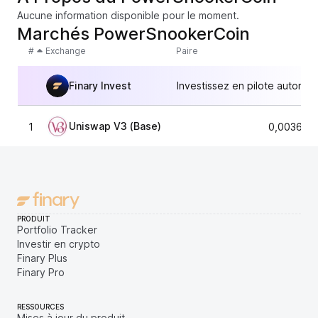
Aucune information disponible pour le moment.
Marchés PowerSnookerCoin
#
Exchange
Paire
Finary Invest
Investissez en pilote automat
Uniswap V3 (Base)
1
0,003673
PRODUIT
Portfolio Tracker
Investir en crypto
Finary Plus
Finary Pro
RESSOURCES
Mises à jour du produit